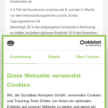
entstanden ist.
4.4 Tritt der Kunde erst zwischen der 8. und der 4. Woche
vor dem Veranstaltungstermin zurück, ist das
Tagungszentrum S4
berechtigt, 50 % des entgangenen Umsatzes in Rechnung
zu stellen, bei jedem späteren Rücktritt 75 % des Umsatzes.
4.5 Kann die Veranstaltung wegen höherer Gewalt nicht
stattfinden, so trägt jeder Vertragspartner seine Kosten
selbst. Für den
Zustimmung
Details
Über Cookies
anderen Vertragspartner verauslagte Kosten sind von
diesem zu erstatten.
Diese Webseite verwendet
§ 5 Rücktritt des Tagungszentrum S4s, Ausfall der
Cookies
Veranstaltung
5.1 Sofern vereinbart wurde, dass der Kunde innerhalb
Wir, die Sozialbau Kempten GmbH, verwenden Cookies
einer bestimmten Frist kostenfrei vom Vertrag
und Tracking-Tools Dritter, um Ihnen ein optimales
zurücktreten kann, ist das
Erlebnis auf unserer Website zu bieten und damit wir